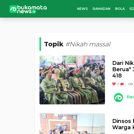
NEWS
RAMADAN
BOLA
ED
Topik
#Nikah massal
Dari Ni
Berua" 
418
0
-
08
Re
Dinsos 
Warga 