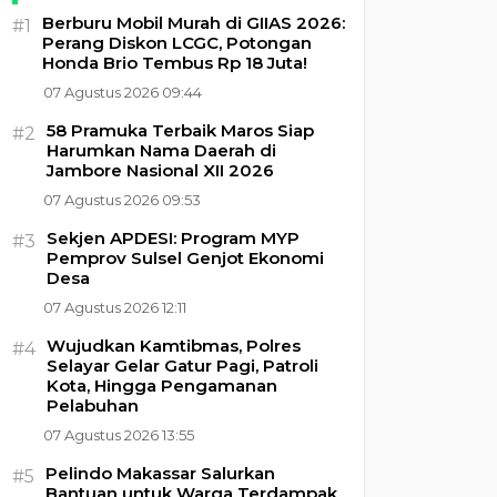
Berburu Mobil Murah di GIIAS 2026:
#1
Perang Diskon LCGC, Potongan
Honda Brio Tembus Rp 18 Juta!
07 Agustus 2026 09:44
58 Pramuka Terbaik Maros Siap
#2
Harumkan Nama Daerah di
Jambore Nasional XII 2026
07 Agustus 2026 09:53
Sekjen APDESI: Program MYP
#3
Pemprov Sulsel Genjot Ekonomi
Desa
07 Agustus 2026 12:11
Wujudkan Kamtibmas, Polres
#4
Selayar Gelar Gatur Pagi, Patroli
Kota, Hingga Pengamanan
Pelabuhan
07 Agustus 2026 13:55
Pelindo Makassar Salurkan
#5
Bantuan untuk Warga Terdampak