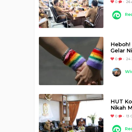
0
-
26 
Re
Heboh! 
Gelar N
0
-
24 
Wi
HUT Ko
Nikah M
0
-
13 
Re