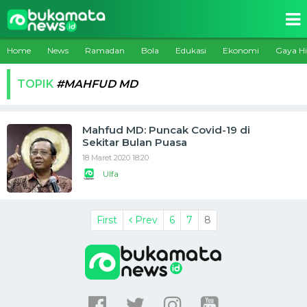
Home
News
Ramadan
Bola
Edukasi
Ekonomi
Gaya H
TOPIK
#MAHFUD MD
Mahfud MD: Puncak Covid-19 di
Sekitar Bulan Puasa
18 Maret 2020 18:20
Ulfa
First
Prev
6
7
8