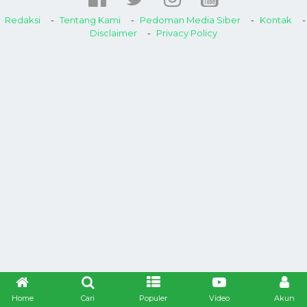
Redaksi
Tentang Kami
Pedoman Media Siber
Kontak
Disclaimer
Privacy Policy
Home
Cari
Populer
Video
Akun