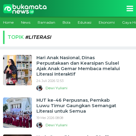
Home
News
Ramadan
Bola
Edukasi
Ekonomi
Gaya H
TOPIK
#LITERASI
Hari Anak Nasional, Dinas
Perpustakaan dan Kearsipan Sulsel
Ajak Anak Gemar Membaca melalui
Literasi Interaktif
24 Juli 2026 12:53
Dewi Yuliani
HUT ke-46 Perpusnas, Pemkab
Luwu Timur Gaungkan Semangat
Literasi untuk Semua
19 Mei 2026 08:08
Dewi Yuliani