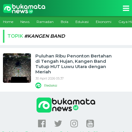
Home
News
Ramadan
Bola
Edukasi
Ekonomi
Gaya H
TOPIK
#KANGEN BAND
Puluhan Ribu Penonton Bertahan
di Tengah Hujan, Kangen Band
Tutup HUT Luwu Utara dengan
Meriah
30 April 2026 05:37
Redaksi