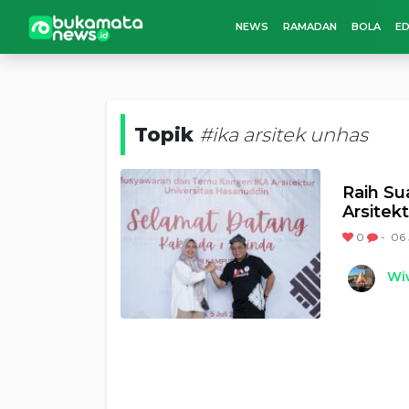
NEWS
RAMADAN
BOLA
ED
Topik
#ika arsitek unhas
Raih Su
Arsitek
0
-
06 
Wi