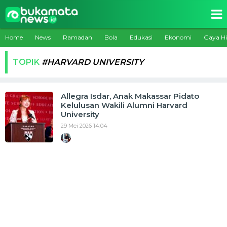
Home
News
Ramadan
Bola
Edukasi
Ekonomi
Gaya H
TOPIK
#HARVARD UNIVERSITY
Allegra Isdar, Anak Makassar Pidato
Kelulusan Wakili Alumni Harvard
University
29 Mei 2026 14:04