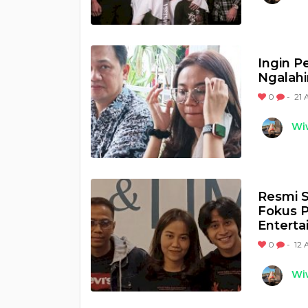
Ingin P
Ngalahi
0
-
21 
Wi
Resmi S
Fokus P
Entert
0
-
12 
Wi