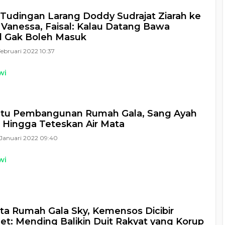
Tudingan Larang Doddy Sudrajat Ziarah ke
anessa, Faisal: Kalau Datang Bawa
l Gak Boleh Masuk
Februari 2022 10:37
wi
antu Pembangunan Rumah Gala, Sang Ayah
 Hingga Teteskan Air Mata
Januari 2022 09:40
wi
ita Rumah Gala Sky, Kemensos Dicibir
t: Mending Balikin Duit Rakyat yang Korup