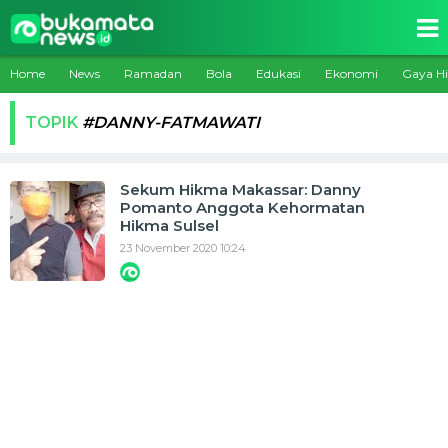
Home
News
Ramadan
Bola
Edukasi
Ekonomi
Gaya H
TOPIK
#DANNY-FATMAWATI
Sekum Hikma Makassar: Danny
Pomanto Anggota Kehormatan
Hikma Sulsel
23 November 2020 10:24