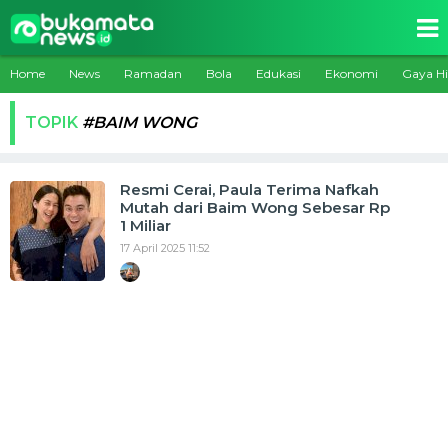
Home
News
Ramadan
Bola
Edukasi
Ekonomi
Gaya H
TOPIK
#BAIM WONG
Resmi Cerai, Paula Terima Nafkah
Mutah dari Baim Wong Sebesar Rp
1 Miliar
17 April 2025 11:52