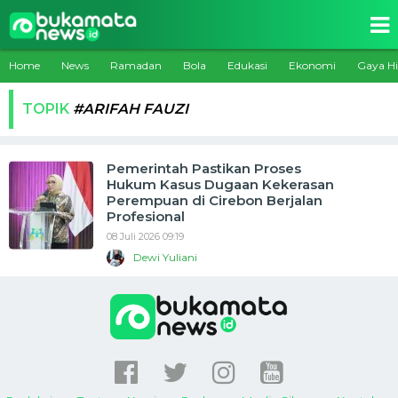
Home
News
Ramadan
Bola
Edukasi
Ekonomi
Gaya H
TOPIK
#ARIFAH FAUZI
Pemerintah Pastikan Proses
Hukum Kasus Dugaan Kekerasan
Perempuan di Cirebon Berjalan
Profesional
08 Juli 2026 09:19
Dewi Yuliani