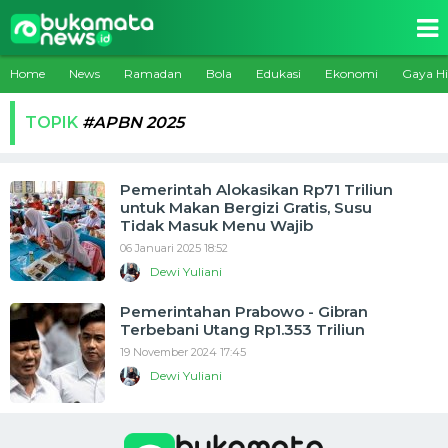
Home
News
Ramadan
Bola
Edukasi
Ekonomi
Gaya H
TOPIK
#APBN 2025
Pemerintah Alokasikan Rp71 Triliun
untuk Makan Bergizi Gratis, Susu
Tidak Masuk Menu Wajib
06 Januari 2025 18:52
Dewi Yuliani
Pemerintahan Prabowo - Gibran
Terbebani Utang Rp1.353 Triliun
19 November 2024 17:45
Dewi Yuliani