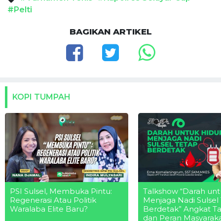
#Pelti
BAGIKAN ARTIKEL
KOPI TUMPAH
PSI Sulsel, Membuka Pintu:
Talkshow “Darah unt
Regenerasi Atau Politik
Menjaga Nadi Sulsel
Waralaba Elite Baru?
Berdetak” Angkat T
dan Peran Masyarak