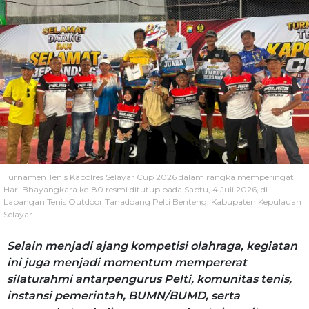
Turnamen Tenis Kapolres Selayar Cup 2026 dalam rangka memperingati
Hari Bhayangkara ke-80 resmi ditutup pada Sabtu, 4 Juli 2026, di
Lapangan Tenis Outdoor Tanadoang Pelti Benteng, Kabupaten Kepulauan
Selayar.
Selain menjadi ajang kompetisi olahraga, kegiatan
ini juga menjadi momentum mempererat
silaturahmi antarpengurus Pelti, komunitas tenis,
instansi pemerintah, BUMN/BUMD, serta