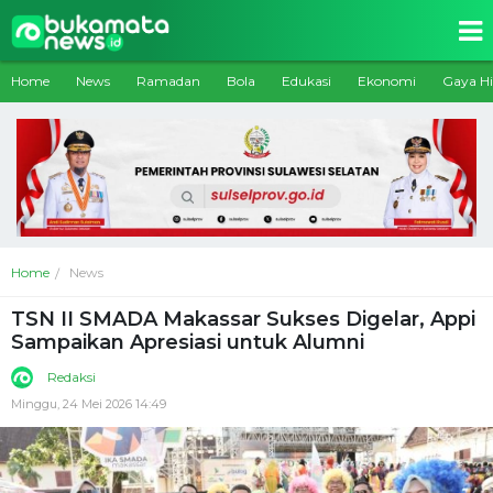
Home
News
Ramadan
Bola
Edukasi
Ekonomi
Gaya H
Home
News
TSN II SMADA Makassar Sukses Digelar, Appi
Sampaikan Apresiasi untuk Alumni
Redaksi
Minggu, 24 Mei 2026 14:49