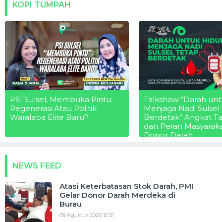
KOPI TUMPAH
PSI Sulsel, Membuka Pintu:
Talkshow “Darah unt
Regenerasi Atau Politik
Menjaga Nadi Sulsel
Waralaba Elite Baru?
Berdetak” Angkat T
dan Peran Masyarak
Donor Darah
NEWS FEED
Atasi Keterbatasan Stok Darah, PMI
Gelar Donor Darah Merdeka di
Burau
09 Agustus 2026 12:51