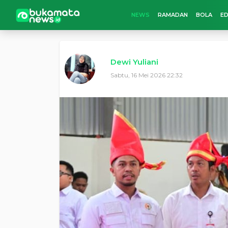
NEWS
RAMADAN
BOLA
ED
Dewi Yuliani
Sabtu, 16 Mei 2026 22:32