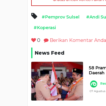
#Pemprov Sulsel
#Andi S
#Koperasi
0
Berikan Komentar And
News Feed
58 Pra
Daerah 
Re
07 Agustus