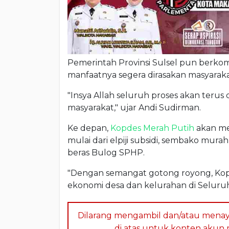
Pemerintah Provinsi Sulsel pun berk
manfaatnya segera dirasakan masyaraka
"Insya Allah seluruh proses akan teru
masyarakat," ujar Andi Sudirman.
Ke depan,
Kopdes Merah Putih
akan me
mulai dari elpiji subsidi, sembako mura
beras Bulog SPHP.
"Dengan semangat gotong royong, Ko
ekonomi desa dan kelurahan di Seluruh 
Dilarang mengambil dan/atau menay
di atas untuk konten akun me