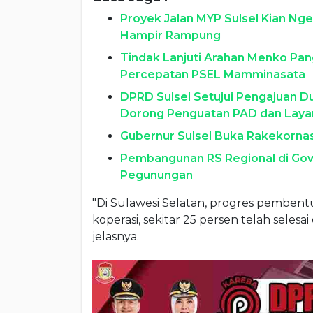
Proyek Jalan MYP Sulsel Kian Ng
Hampir Rampung
Tindak Lanjuti Arahan Menko Pan
Percepatan PSEL Mamminasata
DPRD Sulsel Setujui Pengajuan 
Dorong Penguatan PAD dan Lay
Gubernur Sulsel Buka Rakekorna
Pembangunan RS Regional di Gow
Pegunungan
"Di Sulawesi Selatan, progres pembentu
koperasi, sekitar 25 persen telah sele
jelasnya.