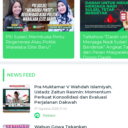
PSI Sulsel, Membuka Pintu:
Talkshow “Darah unt
Regenerasi Atau Politik
Menjaga Nadi Sulsel
Waralaba Elite Baru?
Berdetak” Angkat T
dan Peran Masyarak
Donor Darah
NEWS FEED
Pra Muktamar V Wahdah Islamiyah,
Ustadz Zaitun Rasmin: Momentum
Perkuat Konsolidasi dan Evaluasi
Perjalanan Dakwah
07 Agustus 2026 21:40
Redaksi
Wabup Gowa Tekankan