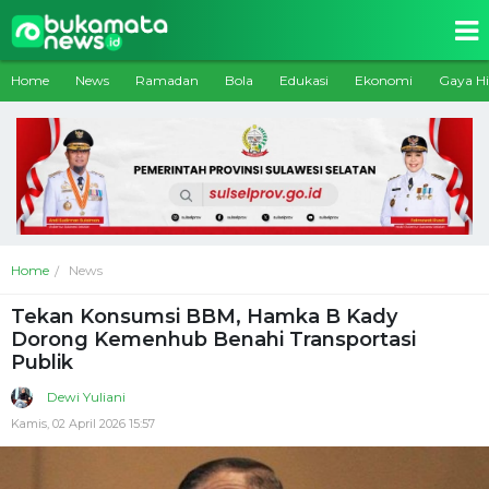
Home
News
Ramadan
Bola
Edukasi
Ekonomi
Gaya H
Home
News
Tekan Konsumsi BBM, Hamka B Kady
Dorong Kemenhub Benahi Transportasi
Publik
Dewi Yuliani
Kamis, 02 April 2026 15:57