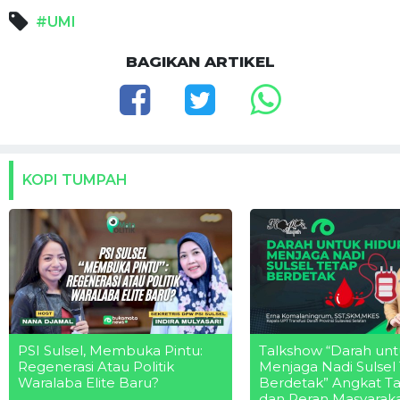
#UMI
BAGIKAN ARTIKEL
KOPI TUMPAH
PSI Sulsel, Membuka Pintu:
Talkshow “Darah unt
Regenerasi Atau Politik
Menjaga Nadi Sulsel
Waralaba Elite Baru?
Berdetak” Angkat T
dan Peran Masyarak