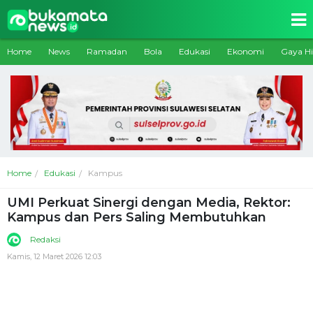
Home
News
Ramadan
Bola
Edukasi
Ekonomi
Gaya H
Home
Edukasi
Kampus
UMI Perkuat Sinergi dengan Media, Rektor:
Kampus dan Pers Saling Membutuhkan
Redaksi
Kamis, 12 Maret 2026 12:03