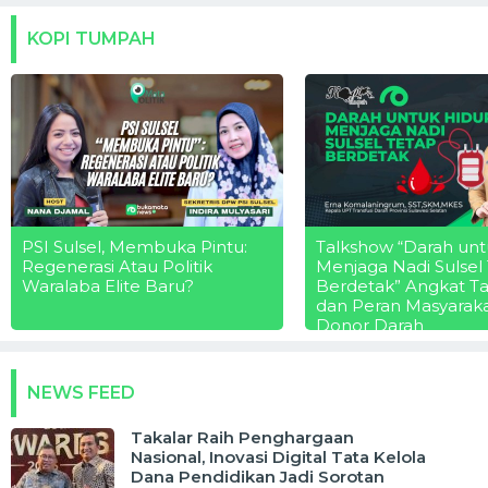
KOPI TUMPAH
PSI Sulsel, Membuka Pintu:
Talkshow “Darah unt
Regenerasi Atau Politik
Menjaga Nadi Sulsel
Waralaba Elite Baru?
Berdetak” Angkat T
dan Peran Masyarak
Donor Darah
NEWS FEED
Takalar Raih Penghargaan
Nasional, Inovasi Digital Tata Kelola
Dana Pendidikan Jadi Sorotan