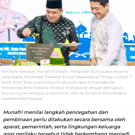
Wali Kota Makassar, Munafri Arifuddin, menghadiri buka puasa bersama
yang digelar Polrestabes Makassar di Aula Mappaodang, Minggu malam, 7
Maret 2026. Buka puasa bersama keluarga besar Polrestabes dan
Forkopimda Kota Makassar tersebut dirangkaikan dengan peringatan
Nuzulul Quran sekaligus syukuran hari lahir ke-50 tahun Arya Perdana,
Kapolrestabes Makassar.
Munafri menilai langkah pencegahan dan
pembinaan perlu dilakukan secara bersama oleh
aparat, pemerintah, serta lingkungan keluarga
agar perilaku tersebut tidak berkembang menjadi