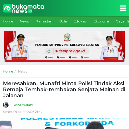
Home
News
Ramadan
Bola
Edukasi
Ekonomi
Gaya H
Home
News
Meresahkan, Munafri Minta Polisi Tindak Aksi
Remaja Tembak-tembakan Senjata Mainan di
Jalanan
Dewi Yuliani
Senin, 09 Maret 2026 21:42