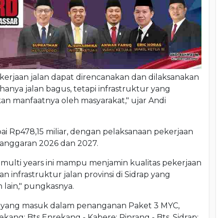
ekerjaan jalan dapat direncanakan dan dilaksanakan
 hanya jalan bagus, tetapi infrastruktur yang
an manfaatnya oleh masyarakat," ujar Andi
ai Rp478,15 miliar, dengan pelaksanaan pekerjaan
 anggaran 2026 dan 2027.
ulti years ini mampu menjamin kualitas pekerjaan
nfrastruktur jalan provinsi di Sidrap yang
ain," pungkasnya.
ap yang masuk dalam penanganan Paket 3 MYC,
ekang; Bts Enrekang - Kabere; Pinrang - Bts. Sidrap;