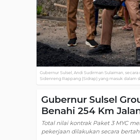
Gubernur Sulsel, Andi Sudirman Sulaiman, secar
Sidenreng Rappang (Sidrap) yang masuk dalam ske
Gubernur Sulsel Gro
Benahi 254 Km Jalan
Total nilai kontrak Paket 3 MYC m
pekerjaan dilakukan secara berta