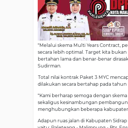
"Melalui skema Multi Years Contract, p
secara lebih optimal. Target kita bukan
bertahan lama dan benar-benar dirasak
Sudirman.
Total nilai kontrak Paket 3 MYC mencap
dilakukan secara bertahap pada tahun
"Kami berharap semoga dengan skema m
sekaligus kesinambungan pembangunan i
menghubungkan beberapa kabupaten l
Adapun ruas jalan di Kabupaten Sidr
yaitu: Paleteang - Malimpung - Bts. Enr