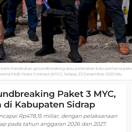
a resmi melakukan groundbreaking atau peletakan batu pertama peker
ma Multi Years Contract (MYC), Selasa, 23 Desember 2025 lalu.
undbreaking Paket 3 MYC,
 di Kabupaten Sidrap
encapai Rp478,15 miliar, dengan pelaksanaan
hap pada tahun anggaran 2026 dan 2027.