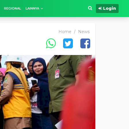
Login
REGIONAL
LAINNYA
Home
/
News