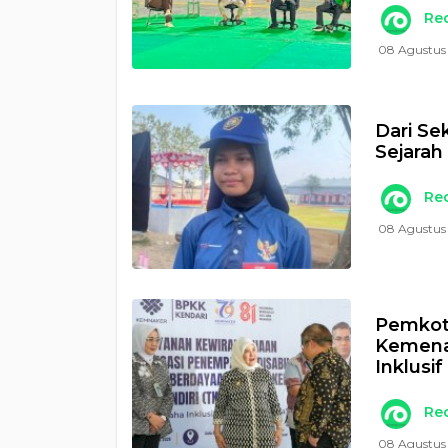
Re
08 Agustus
Dari Se
Sejarah
Re
08 Agustus
Pemkot 
Kemena
Inklusi
Re
08 Agustus 