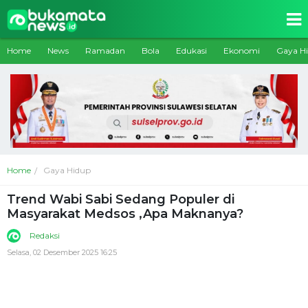
Home
News
Ramadan
Bola
Edukasi
Ekonomi
Gaya H
Home
Gaya Hidup
Trend Wabi Sabi Sedang Populer di
Masyarakat Medsos ,Apa Maknanya?
Redaksi
Selasa, 02 Desember 2025 16:25