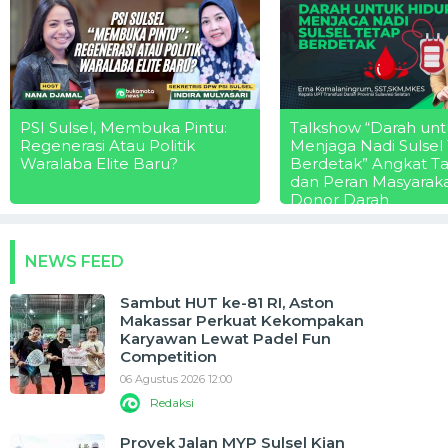
PSI Sulsel, Membuka Pintu:
Talkshow “Darah unt
Regenerasi Atau Politik
Menjaga Nadi Sulsel
Waralaba Elite Baru?
Berdetak” Angkat T
dan Peran Masyarak
Donor Darah
NEWS FEED
Sambut HUT ke-81 RI, Aston
Makassar Perkuat Kekompakan
Karyawan Lewat Padel Fun
Competition
06 Agustus 2026 12:00
Redaksi
Proyek Jalan MYP Sulsel Kian