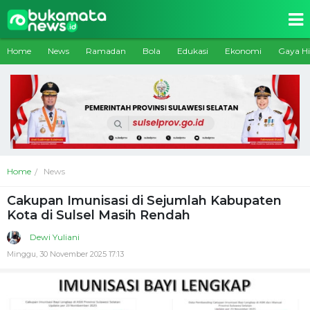
Home
News
Ramadan
Bola
Edukasi
Ekonomi
Gaya H
Home
News
Cakupan Imunisasi di Sejumlah Kabupaten
Kota di Sulsel Masih Rendah
Dewi Yuliani
Minggu, 30 November 2025 17:13