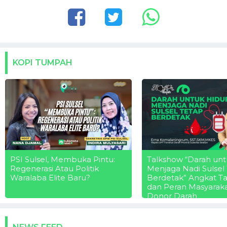
KOPI TUMPAH
PSI Sulsel, Membuka Pintu:
Talkshow “Darah unt
Regenerasi Atau Politik
Menjaga Nadi Sulsel
Waralaba Elite Baru?
Berdetak” Angkat T
dan Peran Masyarak
Donor Darah