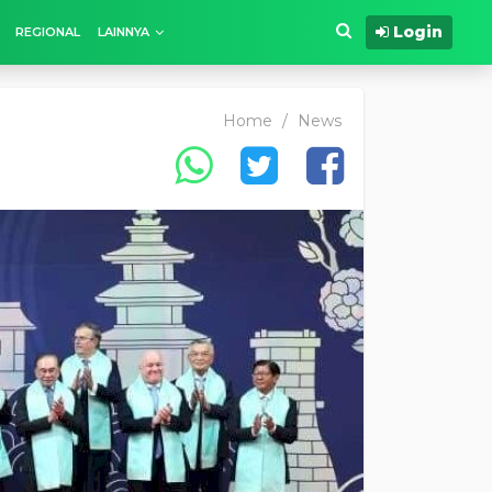
Login
REGIONAL
LAINNYA
Home
/
News