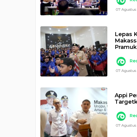
07 Agustus 
Lepas K
Makass
Pramuk
Re
07 Agustus 
Appi Pe
Targetk
Re
07 Agustus