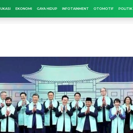
UKASI
EKONOMI
GAYA HIDUP
INFOTAINMENT
OTOMOTIF
POLITIK