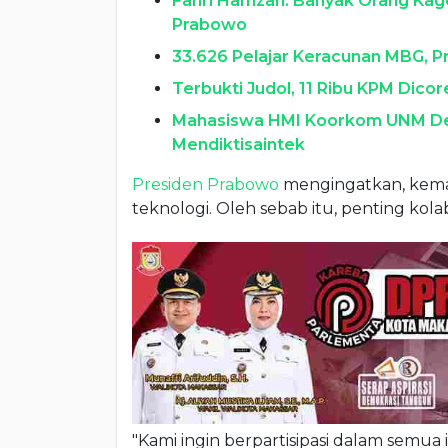
Fahri Hamzah: Banyak Orang Kag
Prabowo
33.626 Pelajar Keracunan MBG, 
Terbukti Judol, 11 Ribu KPM Dico
Mahasiswa HMI Koorkom UNM Dem
Mendiktisaintek
Presiden Prabowo
mengingatkan, kema
teknologi. Oleh sebab itu, penting kolabo
"Kami ingin berpartisipasi dalam semua