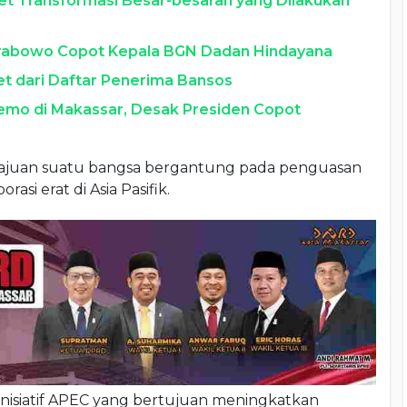
et Transformasi Besar-besaran yang Dilakukan
Prabowo Copot Kepala BGN Dadan Hindayana
ret dari Daftar Penerima Bansos
o di Makassar, Desak Presiden Copot
juan suatu bangsa bergantung pada penguasan
rasi erat di Asia Pasifik.
 inisiatif APEC yang bertujuan meningkatkan