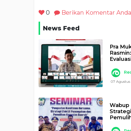
0
Berikan Komentar And
News Feed
Pra Muk
Rasmin
Evaluas
Re
07 Agustus
Wabup 
Strateg
Pemulih
Re