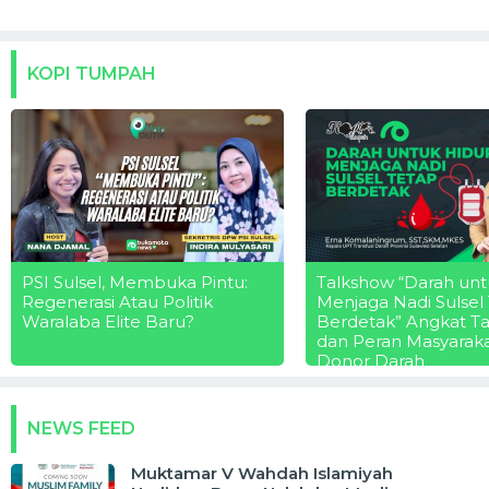
KOPI TUMPAH
PSI Sulsel, Membuka Pintu:
Talkshow “Darah unt
Regenerasi Atau Politik
Menjaga Nadi Sulsel
Waralaba Elite Baru?
Berdetak” Angkat T
dan Peran Masyarak
Donor Darah
NEWS FEED
Muktamar V Wahdah Islamiyah