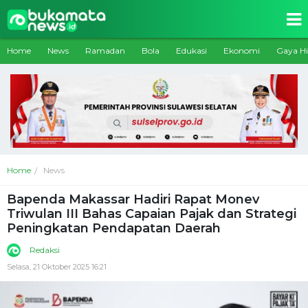
Home
News
Ramadan
Bola
Edukasi
Ekonomi
Gaya H
Home
News
Bapenda Makassar Hadiri Rapat Monev
Triwulan III Bahas Capaian Pajak dan Strategi
Peningkatan Pendapatan Daerah
Redaksi
Selasa, 21 Oktober 2025 16:21