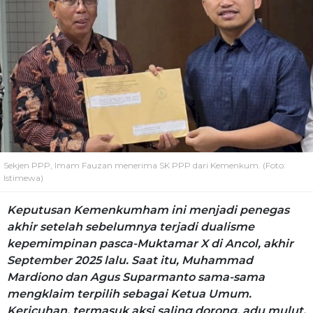
Sekjen PPP, Imam Fauzan menerima SK PPP dari Kemenkum. (Foto:
Istimewa)
Keputusan Kemenkumham ini menjadi penegas
akhir setelah sebelumnya terjadi dualisme
kepemimpinan pasca-Muktamar X di Ancol, akhir
September 2025 lalu. Saat itu, Muhammad
Mardiono dan Agus Suparmanto sama-sama
mengklaim terpilih sebagai Ketua Umum.
Kericuhan, termasuk aksi saling dorong, adu mulut,