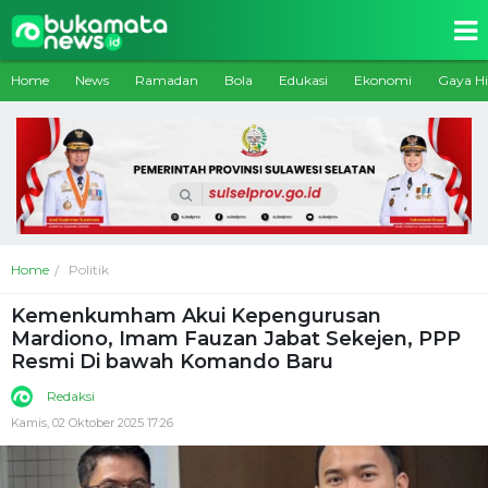
Home
News
Ramadan
Bola
Edukasi
Ekonomi
Gaya H
Home
Politik
Kemenkumham Akui Kepengurusan
Mardiono, Imam Fauzan Jabat Sekejen, PPP
Resmi Di bawah Komando Baru
Redaksi
Kamis, 02 Oktober 2025 17:26