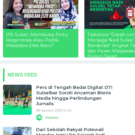
PSI Sulsel, Membuka Pintu:
Talkshow “Darah unt
Regenerasi Atau Politik
Menjaga Nadi Sulsel
Waralaba Elite Baru?
Berdetak” Angkat T
dan Peran Masyarak
Donor Darah
NEWS FEED
Pers di Tengah Badai Digital: IJTI
Sulselbar Soroti Ancaman Bisnis
Media hingga Perlindungan
Jurnalis
08 Agustus 2026 22:40
Redaksi
Dari Sekolah Rakyat Polewali
Mandar, Ismi Ukir Sejarah Jadi