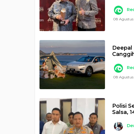
Re
08 Agustus
Deepal 
Canggih
Re
08 Agustus 
Polisi 
Salsa, 
Dew