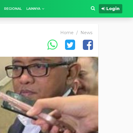
Login
REGIONAL
LAINNYA
Home
/
News