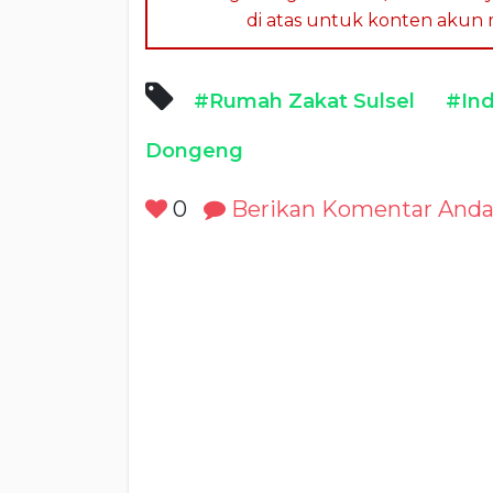
di atas untuk konten akun me
#Rumah Zakat Sulsel
#In
Dongeng
0
Berikan Komentar And