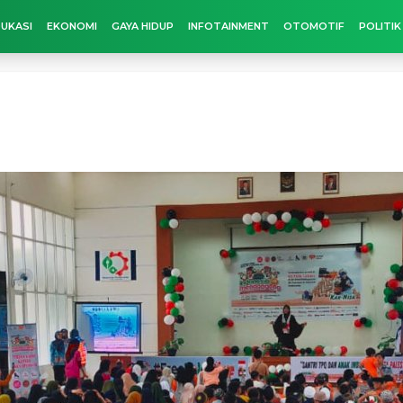
UKASI
EKONOMI
GAYA HIDUP
INFOTAINMENT
OTOMOTIF
POLITIK