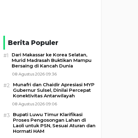
Berita Populer
Dari Makassar ke Korea Selatan,
#1
Murid Madrasah Buktikan Mampu
Bersaing di Kancah Dunia
08 Agustus 2026 09:36
Munafri dan Chaidir Apresiasi MYP
#2
Gubernur Sulsel, Dinilai Percepat
Konektivitas Antarwilayah
08 Agustus 2026 09:06
Bupati Luwu Timur Klarifikasi
#3
Proses Pengosongan Lahan di
Laoli untuk PSN, Sesuai Aturan dan
Hormati HAM