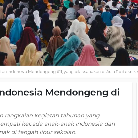
an Indonesia Mendongeng #11, yang dilaksanakan di Aula Politeknik 
Indonesia Mendongeng di
a
 rangkaian kegiatan tahunan yang
 empati kepada anak-anak Indonesia dan
ak di tengah libur sekolah.