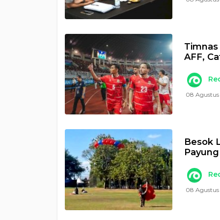
Timnas 
AFF, Ca
Re
08 Agustus 
Besok L
Payung 
Re
08 Agustus 