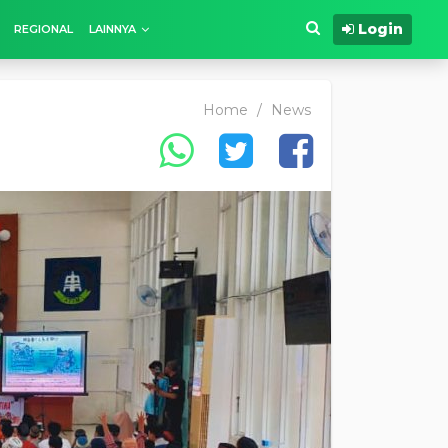
Login
REGIONAL
LAINNYA
Home
/
News