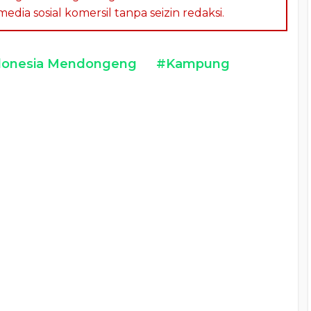
dia sosial komersil tanpa seizin redaksi.
donesia Mendongeng
#Kampung
a