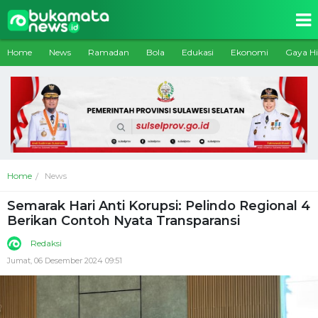
Home
News
Ramadan
Bola
Edukasi
Ekonomi
Gaya H
Home
News
Semarak Hari Anti Korupsi: Pelindo Regional 4
Berikan Contoh Nyata Transparansi
Redaksi
Jumat, 06 Desember 2024 09:51