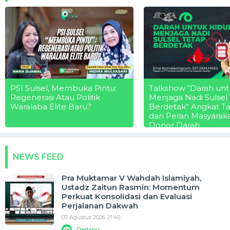
PSI Sulsel, Membuka Pintu:
Talkshow “Darah unt
Regenerasi Atau Politik
Menjaga Nadi Sulsel
Waralaba Elite Baru?
Berdetak” Angkat T
dan Peran Masyarak
Donor Darah
NEWS FEED
Pra Muktamar V Wahdah Islamiyah,
Ustadz Zaitun Rasmin: Momentum
Perkuat Konsolidasi dan Evaluasi
Perjalanan Dakwah
07 Agustus 2026 21:40
Redaksi