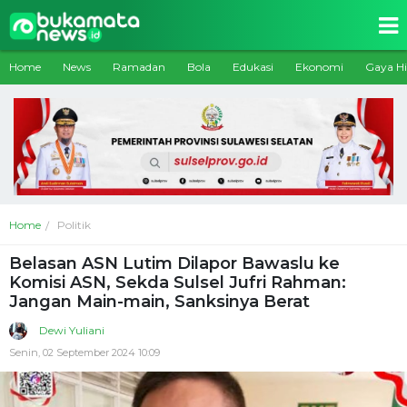
Home
News
Ramadan
Bola
Edukasi
Ekonomi
Gaya H
Home
Politik
Belasan ASN Lutim Dilapor Bawaslu ke
Komisi ASN, Sekda Sulsel Jufri Rahman:
Jangan Main-main, Sanksinya Berat
Dewi Yuliani
Senin, 02 September 2024 10:09