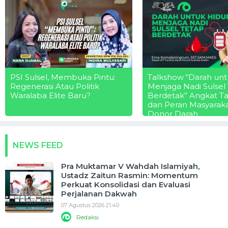
PSI Sulsel, Membuka Pintu:
Talkshow “Darah unt
Regenerasi Atau Politik
Menjaga Nadi Sulsel
Waralaba Elite Baru?
Berdetak” Angkat T
dan Peran Masyarak
Donor Darah
NEWS FEED
Pra Muktamar V Wahdah Islamiyah,
Ustadz Zaitun Rasmin: Momentum
Perkuat Konsolidasi dan Evaluasi
Perjalanan Dakwah
07 Agustus 2026 21:40
Redaksi