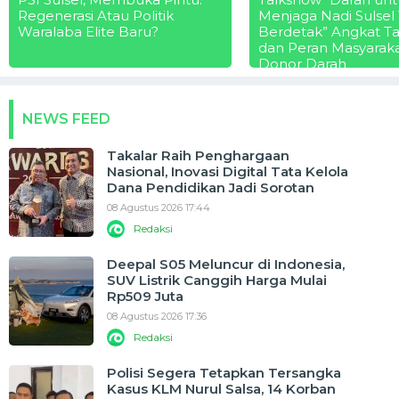
Regenerasi Atau Politik
Menjaga Nadi Sulsel
Waralaba Elite Baru?
Berdetak” Angkat T
dan Peran Masyarak
Donor Darah
NEWS FEED
Takalar Raih Penghargaan
Nasional, Inovasi Digital Tata Kelola
Dana Pendidikan Jadi Sorotan
08 Agustus 2026 17:44
Redaksi
Deepal S05 Meluncur di Indonesia,
SUV Listrik Canggih Harga Mulai
Rp509 Juta
08 Agustus 2026 17:36
Redaksi
Polisi Segera Tetapkan Tersangka
Kasus KLM Nurul Salsa, 14 Korban