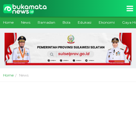
Home
News
Ramadan
Bola
Edukasi
Ekonomi
Gaya H
Home
News