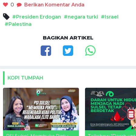
0
Berikan Komentar Anda
#Presiden Erdogan
#negara turki
#Israel
#Palestina
BAGIKAN ARTIKEL
KOPI TUMPAH
PSI Sulsel, Membuka Pintu:
Talkshow “Darah unt