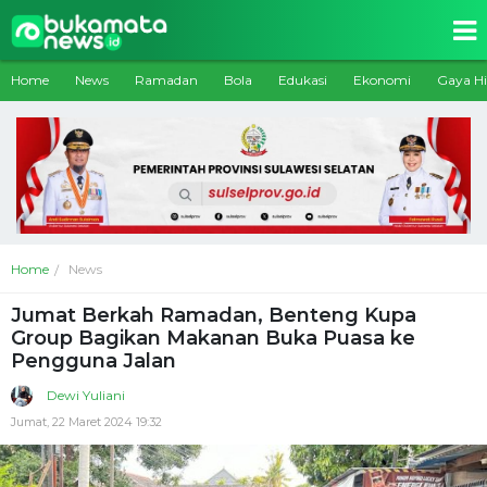
Home
News
Ramadan
Bola
Edukasi
Ekonomi
Gaya H
Home
News
Jumat Berkah Ramadan, Benteng Kupa
Group Bagikan Makanan Buka Puasa ke
Pengguna Jalan
Dewi Yuliani
Jumat, 22 Maret 2024 19:32