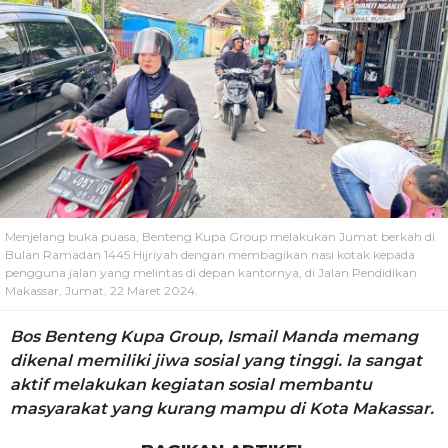
Menjelang buka puasa, Benteng Kupa Group melakukan Jumat berkah di
Bulan Ramadan 1445 Hijriyah dengan membagikan nasi kotak kepada
pengguna jalan yang melintas di depan kantornya, di Jalan Pendidikan
Makassar, Jumat, 22 Maret 2024.
Bos Benteng Kupa Group, Ismail Manda memang
dikenal memiliki jiwa sosial yang tinggi. Ia sangat
aktif melakukan kegiatan sosial membantu
masyarakat yang kurang mampu di Kota Makassar.