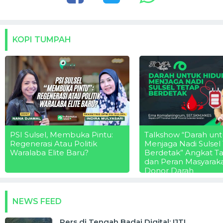
KOPI TUMPAH
PSI Sulsel, Membuka Pintu:
Talkshow “Darah unt
Regenerasi Atau Politik
Menjaga Nadi Sulsel
Waralaba Elite Baru?
Berdetak” Angkat T
dan Peran Masyarak
Donor Darah
NEWS FEED
Pers di Tengah Badai Digital: IJTI