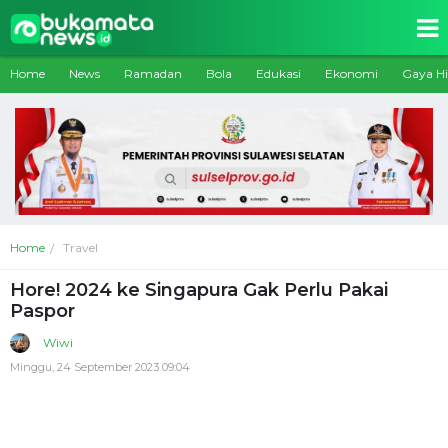
Home
News
Ramadan
Bola
Edukasi
Ekonomi
Gaya H
Home
Travel
Hore! 2024 ke Singapura Gak Perlu Pakai
Paspor
Wiwi
Minggu, 24 September 2023 09:04