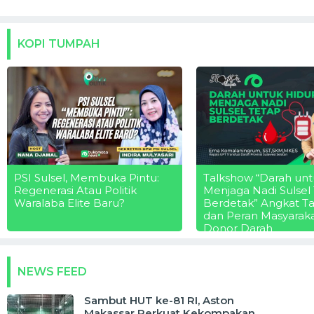
KOPI TUMPAH
PSI Sulsel, Membuka Pintu:
Talkshow “Darah unt
Regenerasi Atau Politik
Menjaga Nadi Sulsel
Waralaba Elite Baru?
Berdetak” Angkat T
dan Peran Masyarak
Donor Darah
NEWS FEED
Sambut HUT ke-81 RI, Aston
Makassar Perkuat Kekompakan