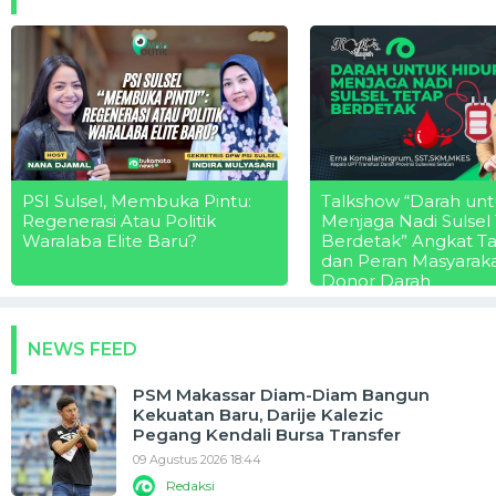
PSI Sulsel, Membuka Pintu:
Talkshow “Darah unt
Regenerasi Atau Politik
Menjaga Nadi Sulsel
Waralaba Elite Baru?
Berdetak” Angkat T
dan Peran Masyarak
Donor Darah
NEWS FEED
PSM Makassar Diam-Diam Bangun
Kekuatan Baru, Darije Kalezic
Pegang Kendali Bursa Transfer
09 Agustus 2026 18:44
Redaksi