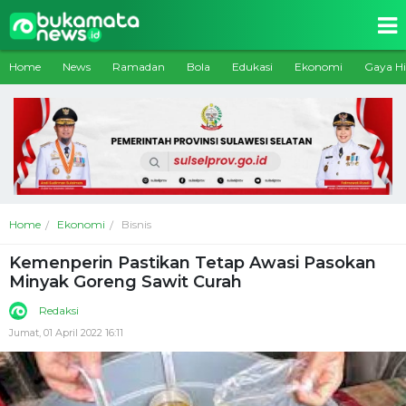
Home
News
Ramadan
Bola
Edukasi
Ekonomi
Gaya H
Home
Ekonomi
Bisnis
Kemenperin Pastikan Tetap Awasi Pasokan
Minyak Goreng Sawit Curah
Redaksi
Jumat, 01 April 2022 16:11