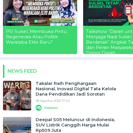
PSI Sulsel, Membuka Pintu:
Talkshow “Darah unt
Regenerasi Atau Politik
Menjaga Nadi Sulsel
Waralaba Elite Baru?
Berdetak” Angkat T
dan Peran Masyarak
Donor Darah
NEWS FEED
Takalar Raih Penghargaan
Nasional, Inovasi Digital Tata Kelola
Dana Pendidikan Jadi Sorotan
08 Agustus 2026 17:44
Redaksi
Deepal S05 Meluncur di Indonesia,
SUV Listrik Canggih Harga Mulai
Rp509 Juta