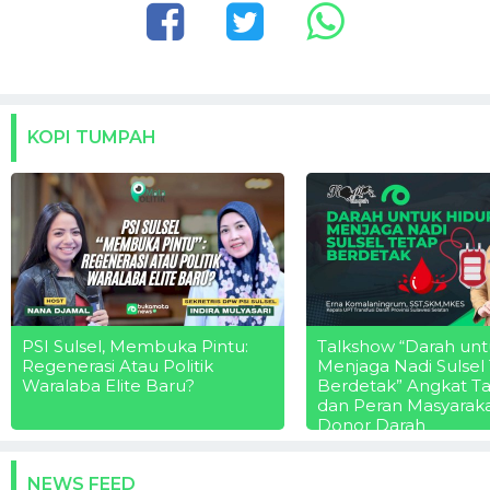
KOPI TUMPAH
PSI Sulsel, Membuka Pintu:
Talkshow “Darah unt
Regenerasi Atau Politik
Menjaga Nadi Sulsel
Waralaba Elite Baru?
Berdetak” Angkat T
dan Peran Masyarak
Donor Darah
NEWS FEED