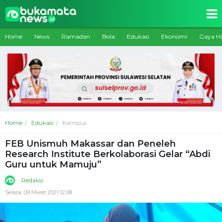
Home
News
Ramadan
Bola
Edukasi
Ekonomi
Gaya H
Home
Edukasi
Kampus
FEB Unismuh Makassar dan Peneleh
Research Institute Berkolaborasi Gelar “Abdi
Guru untuk Mamuju”
Redaksi
Selasa, 09 Maret 2021 12:08