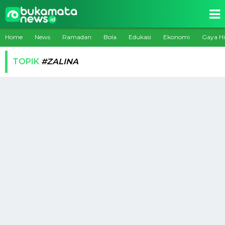
Home
News
Ramadan
Bola
Edukasi
Ekonomi
Gaya H
TOPIK
#ZALINA