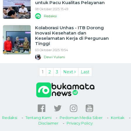
untuk Pacu Kualitas Pelayanan
08 Oktober 2025 15:49
Redaksi
Kolaborasi Unhas - ITB Dorong
Inovasi Kesehatan dan
Keselamatan Kerja di Perguruan
Tinggi
03 Oktober 2025 19:54
Dewi Yuliani
1
2
3
Next
Last
Redaksi
Tentang Kami
Pedoman Media Siber
Kontak
Disclaimer
Privacy Policy