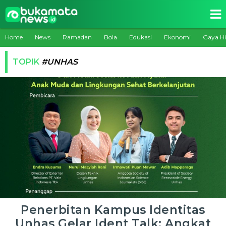
Home
News
Ramadan
Bola
Edukasi
Ekonomi
Gaya H
TOPIK
#UNHAS
Penerbitan Kampus Identitas
Unhas Gelar Ident Talk: Angkat