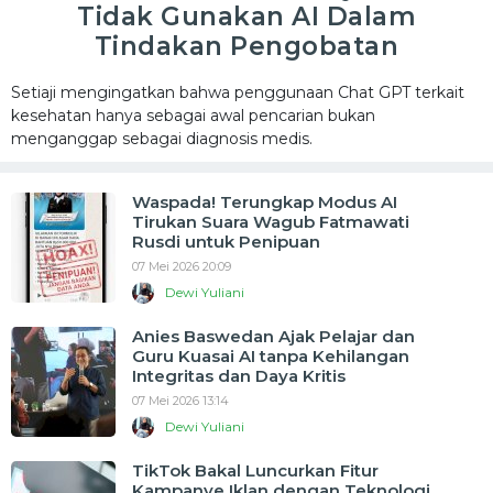
Tidak Gunakan AI Dalam
Tindakan Pengobatan
Setiaji mengingatkan bahwa penggunaan Chat GPT terkait
kesehatan hanya sebagai awal pencarian bukan
menganggap sebagai diagnosis medis.
Waspada! Terungkap Modus AI
Tirukan Suara Wagub Fatmawati
Rusdi untuk Penipuan
07 Mei 2026 20:09
Dewi Yuliani
Anies Baswedan Ajak Pelajar dan
Guru Kuasai AI tanpa Kehilangan
Integritas dan Daya Kritis
07 Mei 2026 13:14
Dewi Yuliani
TikTok Bakal Luncurkan Fitur
Kampanye Iklan dengan Teknologi