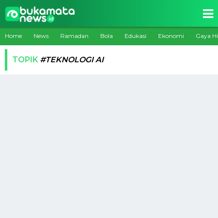
Home
News
Ramadan
Bola
Edukasi
Ekonomi
Gaya H
TOPIK
#TEKNOLOGI AI