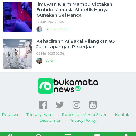
Ilmuwan Klaim Mampu Ciptakan
Embrio Manusia Sintetik Hanya
Gunakan Sel Panca
17 Juni 2023 19:05
Samsul Bahri
Kehadirann AI Bakal Hilangkan 83
Juta Lapangan Pekerjaan
05 Mei 2023 08:34
Wiwi
Redaksi
Tentang Kami
Pedoman Media Siber
Kontak
Disclaimer
Privacy Policy