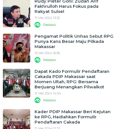
Rudy Pieter Goni: Zudan Arif
Fakhrulloh Harus Fokus pada
Rakyat Sulsel
17 Mei 2024 13:32
Redaksi
Pengamat Politik Unhas Sebut RPG
Punya Kans Besar Maju Pilkada
Makassar
15 Mei 2024 16:56
Redaksi
Dapat Kado Formulir Pendaftaran
Cakada PDIP Makassar saat
Momen Ultah, RPG: Bersama
Berjuang Menangkan Pilwalkot
12 Mei 2024 14:54
Redaksi
Kader PDIP Makassar Beri Kejutan
ke RPG, Hadiahkan Formulir
Pendaftaran Cakada
12 Mei 2024 13:33