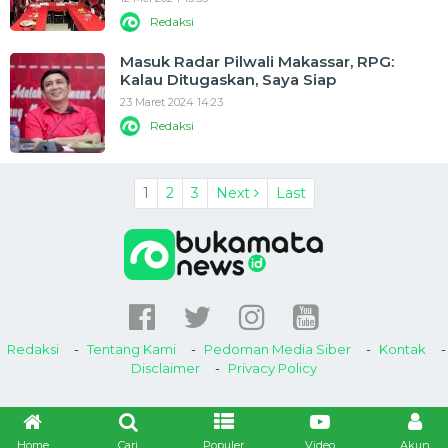
Redaksi
Masuk Radar Pilwali Makassar, RPG:
Kalau Ditugaskan, Saya Siap
23 Maret 2024 14:23
Redaksi
1
2
3
Next
Last
Redaksi
Tentang Kami
Pedoman Media Siber
Kontak
Disclaimer
Privacy Policy
Home
Cari
Populer
Video
Akun