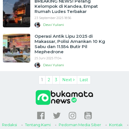
BREAKING NEWS! Perang
Kelompok di Kandea, Empat
Rumah Ludes Terbakar
23 September 2025 18:56
Dewi Yuliani
Operasi Antik Lipu 2025 di
Makassar, Polisi Amankan 10 Kg
Sabu dan 11.554 Butir Pil
Mephedrone
25 Juni 2025 17:04
Dewi Yuliani
1
2
3
Next
Last
Redaksi
Tentang Kami
Pedoman Media Siber
Kontak