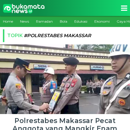
Home
News
Ramadan
Bola
Edukasi
Ekonomi
Gaya H
TOPIK
#POLRESTABES MAKASSAR
Polrestabes Makassar Pecat
Anggota yang Mangkir Enam