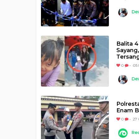
Dew
Balita 
Sayang,
Tersan
0
-
05 
Dew
Polrest
Enam B
0
-
27 
Re