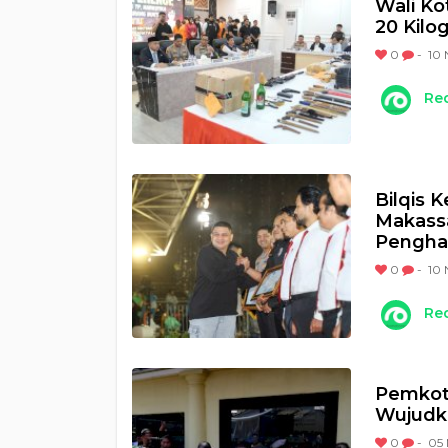
Wali Ko
20 Kilo
0
-
10 
Re
Bilqis 
Makassa
Pengha
0
-
10 
Re
Pemkot 
Wujudk
0
-
05 