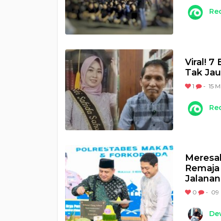
Re
Viral! 
Tak Ja
1
-
15 M
Re
Meresah
Remaja
Jalanan
0
-
09 
Dew