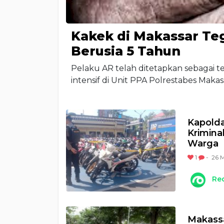
Kakek di Makassar Te
Berusia 5 Tahun
Pelaku AR telah ditetapkan sebagai te
intensif di Unit PPA Polrestabes Makas
Kapolda
Krimina
Warga
1
-
26 M
Re
Makassa