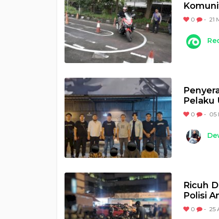
Komunit
0
-
21 
Re
Penyera
Pelaku
0
-
05 
Dew
Ricuh 
Polisi 
0
-
25 