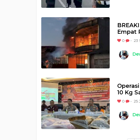
BREAKI
Empat 
0
-
23 
Dew
Operasi
10 Kg S
0
-
25 
Dew