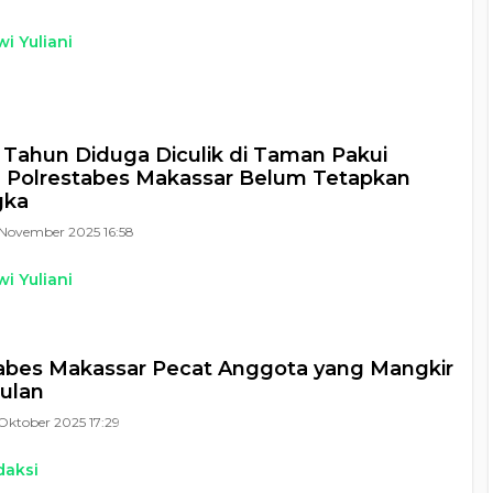
i Yuliani
4 Tahun Diduga Diculik di Taman Pakui
 Polrestabes Makassar Belum Tetapkan
gka
November 2025 16:58
i Yuliani
abes Makassar Pecat Anggota yang Mangkir
ulan
Oktober 2025 17:29
daksi