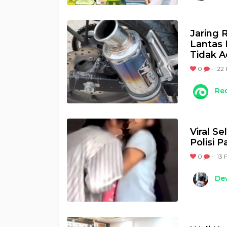
Jaring 
Lantas 
Tidak A
0
-
22 
Re
Viral S
Polisi 
0
-
13 
Dew