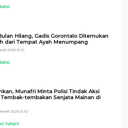
daksi
7 Bulan Hilang, Gadis Gorontalo Ditemukan
uh dari Tempat Ayah Menumpang
aret 2026 19:10
daksi
kan, Munafri Minta Polisi Tindak Aksi
 Tembak-tembakan Senjata Mainan di
Maret 2026 21:42
i Yuliani