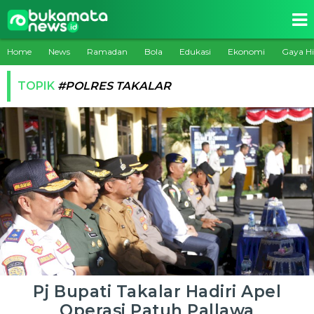
Home
News
Ramadan
Bola
Edukasi
Ekonomi
Gaya H
TOPIK
#POLRES TAKALAR
Pj Bupati Takalar Hadiri Apel
Operasi Patuh Pallawa