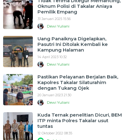
Tidak Terima Ditegur Memancing,
Oknum Polisi di Takalar Aniaya
Pemilik Empang
31 Januari 2025 15:56
Dewi Yuliani
Uang Panaiknya Digelapkan,
Pasutri Ini Ditolak Kembali ke
Kampung Halaman
14 April 2023 10:32
Dewi Yuliani
Pastikan Pelayanan Berjalan Baik,
Kapolres Takalar Silaturahim
dengan Tukang Ojek
20 Januari 2023 21:30
Dewi Yuliani
Kuda Ternak penelitian Dicuri, BEM
ITP minta Polres Takalar usut
tuntas
12 Oktober 2022 08:35