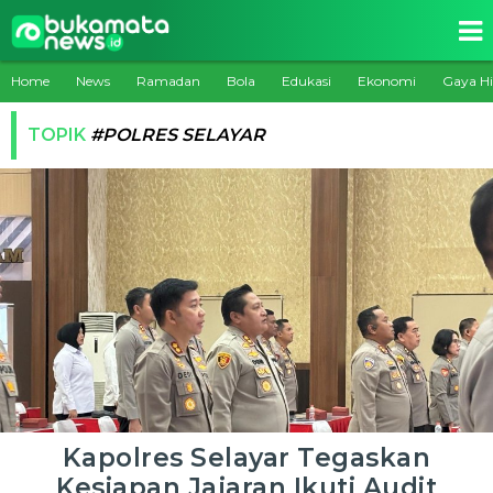
Home
News
Ramadan
Bola
Edukasi
Ekonomi
Gaya H
TOPIK
#POLRES SELAYAR
Kapolres Selayar Tegaskan
Kesiapan Jajaran Ikuti Audit