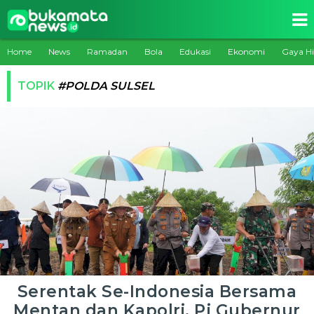
Home
News
Ramadan
Bola
Edukasi
Ekonomi
Gaya H
TOPIK
#POLDA SULSEL
Serentak Se-Indonesia Bersama
Mentan dan Kapolri, Pj Gubernur