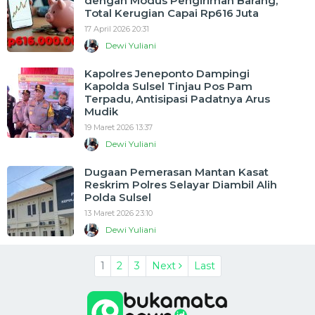
dengan Modus Pengiriman Barang,
Total Kerugian Capai Rp616 Juta
17 April 2026 20:31
Dewi Yuliani
Kapolres Jeneponto Dampingi
Kapolda Sulsel Tinjau Pos Pam
Terpadu, Antisipasi Padatnya Arus
Mudik
19 Maret 2026 13:37
Dewi Yuliani
Dugaan Pemerasan Mantan Kasat
Reskrim Polres Selayar Diambil Alih
Polda Sulsel
13 Maret 2026 23:10
Dewi Yuliani
1
2
3
Next
Last