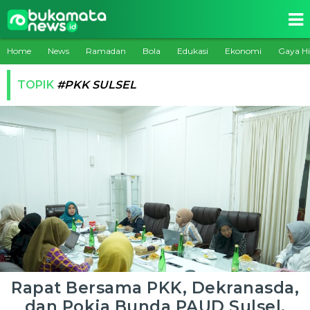
Home
News
Ramadan
Bola
Edukasi
Ekonomi
Gaya H
TOPIK
#PKK SULSEL
Rapat Bersama PKK, Dekranasda,
dan Pokja Bunda PAUD Sulsel,