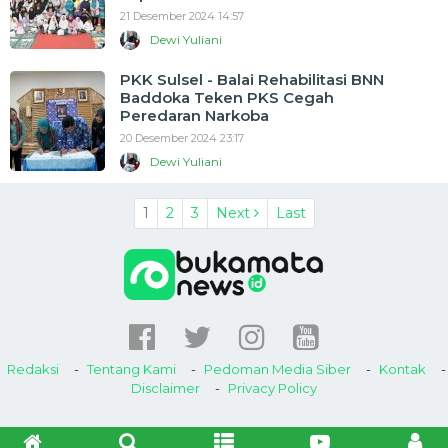
21 Desember 2024 14:57
Dewi Yuliani
PKK Sulsel - Balai Rehabilitasi BNN
Baddoka Teken PKS Cegah
Peredaran Narkoba
20 Desember 2024 23:17
Dewi Yuliani
1
2
3
Next
Last
Redaksi
Tentang Kami
Pedoman Media Siber
Kontak
Disclaimer
Privacy Policy