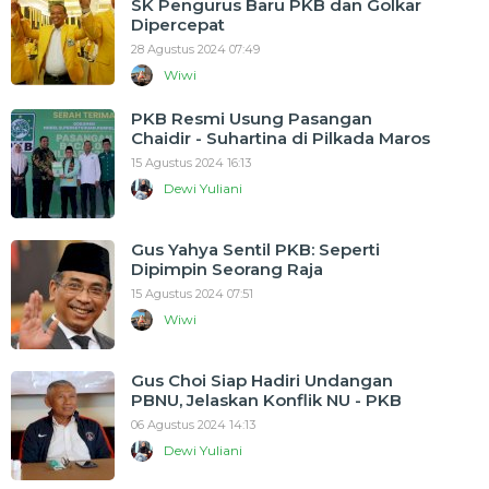
SK Pengurus Baru PKB dan Golkar
Dipercepat
28 Agustus 2024 07:49
Wiwi
PKB Resmi Usung Pasangan
Chaidir - Suhartina di Pilkada Maros
15 Agustus 2024 16:13
Dewi Yuliani
Gus Yahya Sentil PKB: Seperti
Dipimpin Seorang Raja
15 Agustus 2024 07:51
Wiwi
Gus Choi Siap Hadiri Undangan
PBNU, Jelaskan Konflik NU - PKB
06 Agustus 2024 14:13
Dewi Yuliani