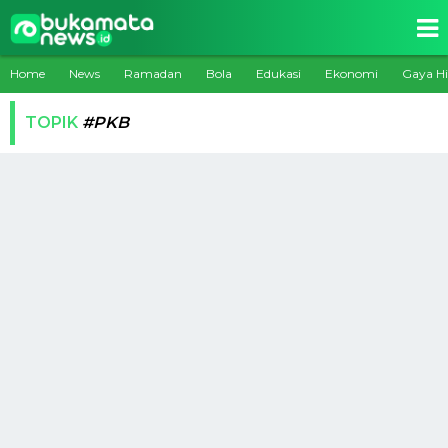
Home
News
Ramadan
Bola
Edukasi
Ekonomi
Gaya H
TOPIK
#PKB