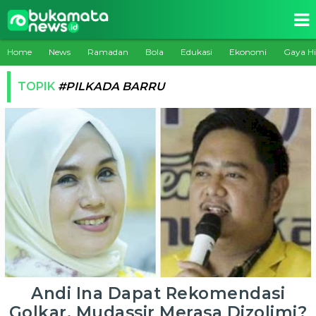
Home
News
Ramadan
Bola
Edukasi
Ekonomi
Gaya H
TOPIK
#PILKADA BARRU
Andi Ina Dapat Rekomendasi
Golkar, Mudassir Merasa Dizolimi?