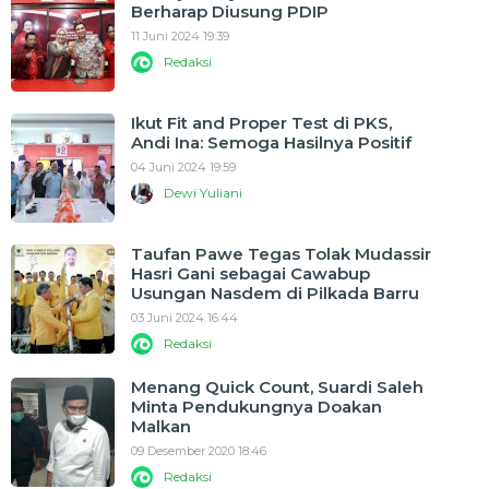
Berharap Diusung PDIP
11 Juni 2024 19:39
Redaksi
Ikut Fit and Proper Test di PKS,
Andi Ina: Semoga Hasilnya Positif
04 Juni 2024 19:59
Dewi Yuliani
Taufan Pawe Tegas Tolak Mudassir
Hasri Gani sebagai Cawabup
Usungan Nasdem di Pilkada Barru
03 Juni 2024 16:44
Redaksi
Menang Quick Count, Suardi Saleh
Minta Pendukungnya Doakan
Malkan
09 Desember 2020 18:46
Redaksi