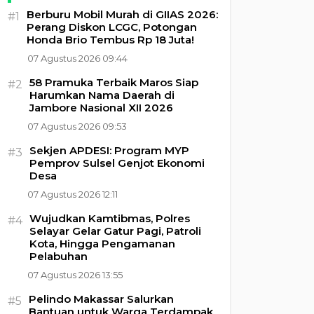
Berburu Mobil Murah di GIIAS 2026:
#1
Perang Diskon LCGC, Potongan
Honda Brio Tembus Rp 18 Juta!
07 Agustus 2026 09:44
58 Pramuka Terbaik Maros Siap
#2
Harumkan Nama Daerah di
Jambore Nasional XII 2026
07 Agustus 2026 09:53
Sekjen APDESI: Program MYP
#3
Pemprov Sulsel Genjot Ekonomi
Desa
07 Agustus 2026 12:11
Wujudkan Kamtibmas, Polres
#4
Selayar Gelar Gatur Pagi, Patroli
Kota, Hingga Pengamanan
Pelabuhan
07 Agustus 2026 13:55
Pelindo Makassar Salurkan
#5
Bantuan untuk Warga Terdampak