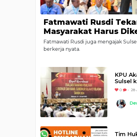
Fatmawati Rusdi Teka
Masyarakat Harus Di
Fatmawati Rusdi juga mengajak Sulse
berkerja nyata.
KPU Aka
Sulsel 
0
-
28 
Dew
Tim Hu