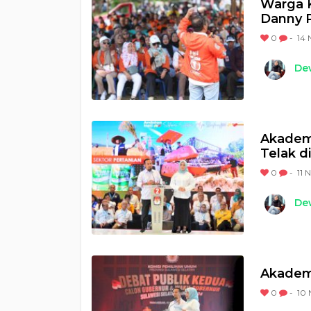
Warga K
Danny 
0
-
14 
Dew
Akadem
Telak d
0
-
11 
Dew
Akademi
0
-
10 