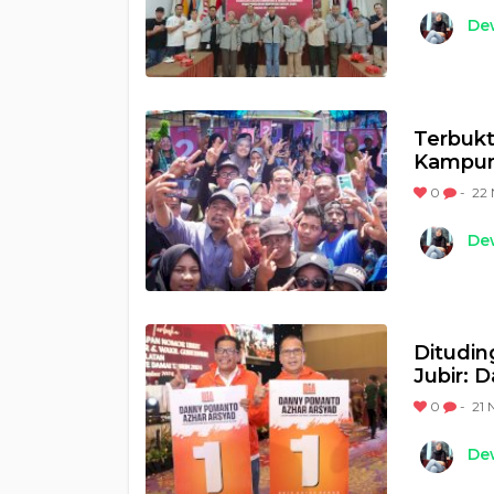
Dew
Terbukt
Kampun
0
-
22 
Dew
Ditudin
Jubir: D
0
-
21 
Dew