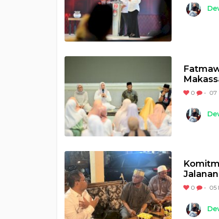
Dew
Fatmawa
Makassa
0
-
07 
Dew
Komitme
Jalana
0
-
05 
Dew