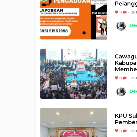
Pelangg
0
-
26 
Dew
Cawagub
Kabupat
Membe
0
-
23 
Dew
KPU Sul
Pember
0
-
23 