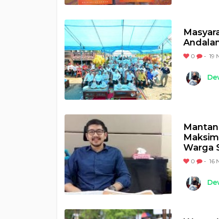
Masyar
Andalan
0
-
19 
Dew
Mantan 
Maksima
Warga S
0
-
16 
Dew