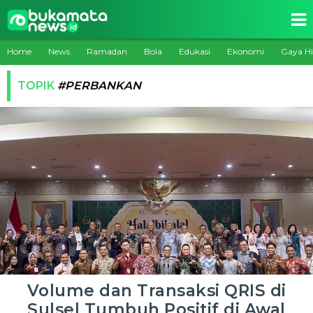
Home
News
Ramadan
Bola
Edukasi
Ekonomi
Gaya H
TOPIK
#PERBANKAN
Volume dan Transaksi QRIS di
Sulsel Tumbuh Positif di Awal