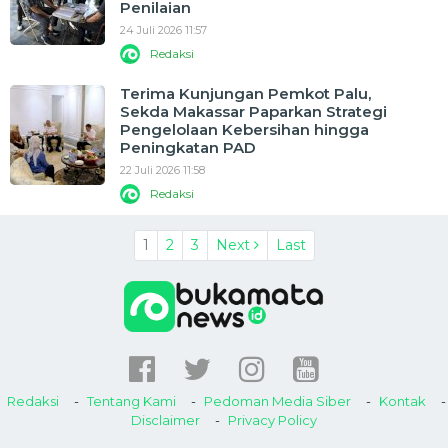
Penilaian
24 Juli 2026 11:57
Redaksi
Terima Kunjungan Pemkot Palu,
Sekda Makassar Paparkan Strategi
Pengelolaan Kebersihan hingga
Peningkatan PAD
22 Juli 2026 11:58
Redaksi
1
2
3
Next
Last
Redaksi
Tentang Kami
Pedoman Media Siber
Kontak
Disclaimer
Privacy Policy