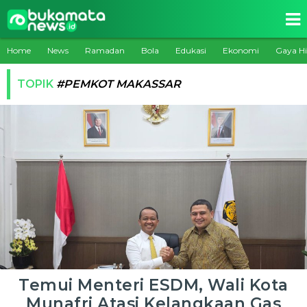
Home
News
Ramadan
Bola
Edukasi
Ekonomi
Gaya H
TOPIK
#PEMKOT MAKASSAR
Temui Menteri ESDM, Wali Kota
Munafri Atasi Kelangkaan Gas