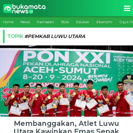
Home
News
Ramadan
Bola
Edukasi
Ekonomi
Gaya H
TOPIK
#PEMKAB LUWU UTARA
Membanggakan, Atlet Luwu
Utara Kawinkan Emas Sepak