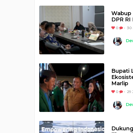
Wabup P
DPR RI 
0
-
30 
Dew
Bupati
Ekosist
Marlip
0
-
29 
Dew
Dukung 