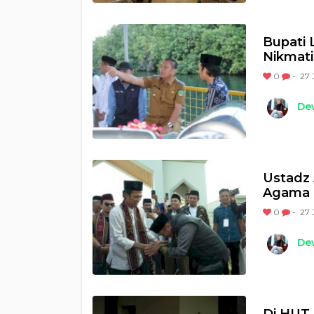
Bupati
Nikmat
0
-
27 
Dew
Ustadz
Agama 
0
-
27 
Dew