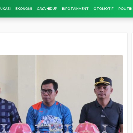
UKASI
EKONOMI
GAYA HIDUP
INFOTAINMENT
OTOMOTIF
POLITIK
r