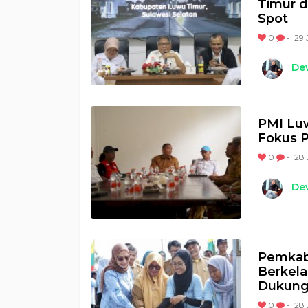
Timur d
Spot
0
-
29 
Dew
PMI Luw
Fokus 
0
-
28 
Dew
Pemkab
Berkela
Dukung
0
-
28 