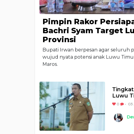
Pimpin Rakor Persiap
Bachri Syam Target Lu
Provinsi
Bupati Irwan berpesan agar seluruh p
wujud nyata potensi anak Luwu Timur 
Maros.
Tingkat
Luwu Ti
0
-
03 
Dew