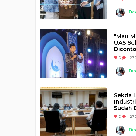
Dew
"Mau Mu
UAS Seb
Diconto
0
-
27 
Dew
Sekda 
Industr
Sudah D
0
-
27 
Dew