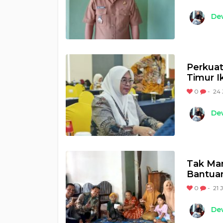
Dew
Perkuat
Timur I
0
-
24 
Dew
Tak Mam
Bantuan
0
-
21 
Dew