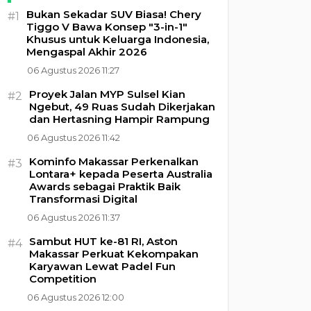
Bukan Sekadar SUV Biasa! Chery
#1
Tiggo V Bawa Konsep "3-in-1"
Khusus untuk Keluarga Indonesia,
Mengaspal Akhir 2026
06 Agustus 2026 11:27
Proyek Jalan MYP Sulsel Kian
#2
Ngebut, 49 Ruas Sudah Dikerjakan
dan Hertasning Hampir Rampung
06 Agustus 2026 11:42
Kominfo Makassar Perkenalkan
#3
Lontara+ kepada Peserta Australia
Awards sebagai Praktik Baik
Transformasi Digital
06 Agustus 2026 11:37
Sambut HUT ke-81 RI, Aston
#4
Makassar Perkuat Kekompakan
Karyawan Lewat Padel Fun
Competition
06 Agustus 2026 12:00