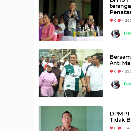
Di HUT 
teranga
Penataa
0
-
26 
Dew
Bersama
Anti Ma
0
-
25 
Dew
DPMPTSP
Tidak 
0
-
24 